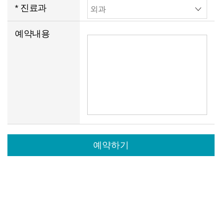
호
해
* 진료과
짜
를
주
입
예
예약내용
입
세
력
약
력
요.
해
내
해
주
용
주
세
세
요.
요.