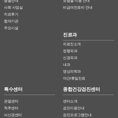
층별안내
보험별 이용 안내
사회 사업실
비급여진료비 안내
치료후기
협약기관
주요시설
진료과
의료진소개
정형외과
신경외과
내과
영상의학과
야간/휴일진료
특수센터
종합건강검진센터
관절센터
센터소개
척추센터
검진이용안내
뇌신경센터
검진프로그램안내