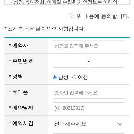
집
·
위 내용에 동의합니다.
이
용
* 표시 항목은 필수 입력 사항입니다.
동
의
성
* 예약자
내
명
용
주
* 주민번호
-
을
민
* 성별
남성
여성
입
번
력
휴
* 휴대폰
호
해
대
를
예
* 예약날짜
주
폰
입
약
세
* 예약시간
번
력
날
요.