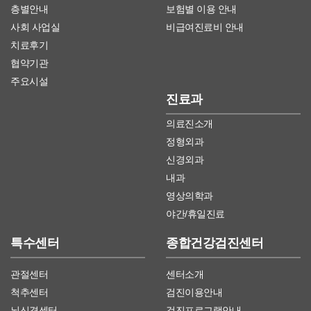
층별안내
보험별 이용 안내
사회 사업실
비급여진료비 안내
치료후기
협약기관
주요시설
진료과
의료진소개
정형외과
신경외과
내과
영상의학과
야간/휴일진료
특수센터
종합건강검진센터
관절센터
센터소개
척추센터
검진이용안내
뇌신경센터
검진프로그램안내