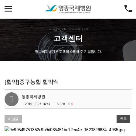
Yeongjong International Hospital
고객센터
영종국제병원은 고객의 소리에 귀 기울입니다.
[협약]중구농협 협약식
영종국제병원
2019.11.27 16:47
3,228
0
이전글
목록