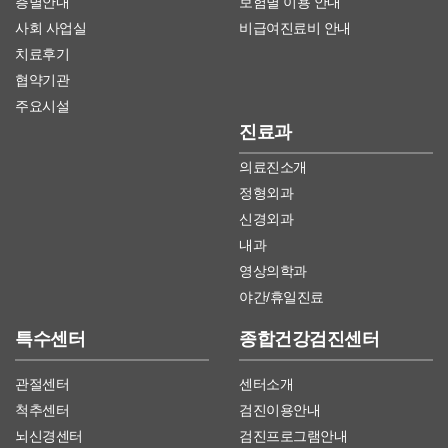
층별안내
보험별 이용 안내
사회 사업실
비급여진료비 안내
치료후기
협약기관
주요시설
진료과
의료진소개
정형외과
신경외과
내과
영상의학과
야간/휴일진료
특수센터
종합건강검진센터
관절센터
센터소개
척추센터
검진이용안내
뇌신경센터
검진프로그램안내