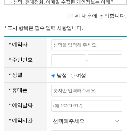
집
·
위 내용에 동의합니다.
이
용
* 표시 항목은 필수 입력 사항입니다.
동
의
성
* 예약자
내
명
용
주
* 주민번호
-
을
민
* 성별
남성
여성
입
번
력
휴
* 휴대폰
호
해
대
를
예
* 예약날짜
주
폰
입
약
세
* 예약시간
번
력
날
요.