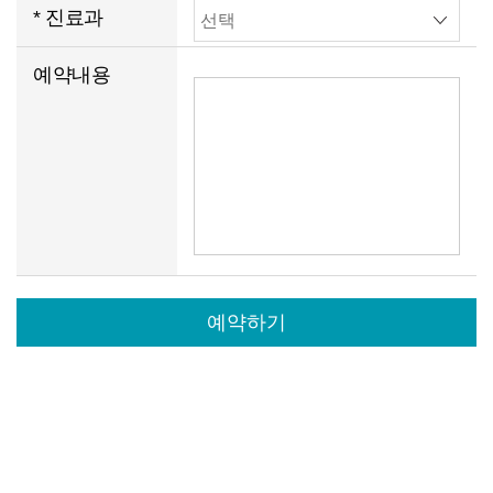
호
해
* 진료과
짜
를
주
입
예
예약내용
입
세
력
약
력
요.
해
내
해
주
용
주
세
세
요.
요.