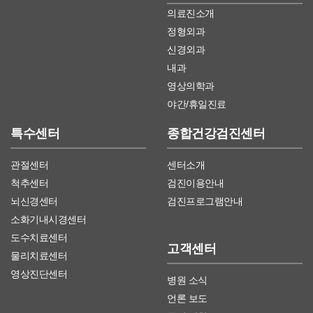
의료진소개
정형외과
신경외과
내과
영상의학과
야간/휴일진료
특수센터
종합건강검진센터
관절센터
센터소개
척추센터
검진이용안내
뇌신경센터
검진프로그램안내
소화기내시경센터
도수치료센터
고객센터
물리치료센터
영상진단센터
병원 소식
언론 보도